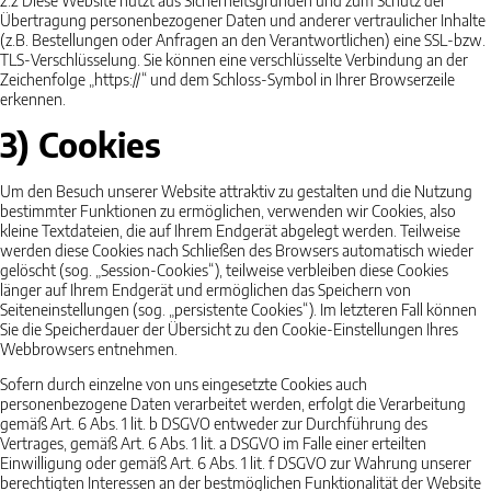
2.2
Diese Website nutzt aus Sicherheitsgründen und zum Schutz der
Übertragung personenbezogener Daten und anderer vertraulicher Inhalte
(z.B. Bestellungen oder Anfragen an den Verantwortlichen) eine SSL-bzw.
TLS-Verschlüsselung. Sie können eine verschlüsselte Verbindung an der
Zeichenfolge „https://“ und dem Schloss-Symbol in Ihrer Browserzeile
erkennen.
3) Cookies
Um den Besuch unserer Website attraktiv zu gestalten und die Nutzung
bestimmter Funktionen zu ermöglichen, verwenden wir Cookies, also
kleine Textdateien, die auf Ihrem Endgerät abgelegt werden. Teilweise
werden diese Cookies nach Schließen des Browsers automatisch wieder
gelöscht (sog. „Session-Cookies“), teilweise verbleiben diese Cookies
länger auf Ihrem Endgerät und ermöglichen das Speichern von
Seiteneinstellungen (sog. „persistente Cookies“). Im letzteren Fall können
Sie die Speicherdauer der Übersicht zu den Cookie-Einstellungen Ihres
Webbrowsers entnehmen.
Sofern durch einzelne von uns eingesetzte Cookies auch
personenbezogene Daten verarbeitet werden, erfolgt die Verarbeitung
gemäß Art. 6 Abs. 1 lit. b DSGVO entweder zur Durchführung des
Vertrages, gemäß Art. 6 Abs. 1 lit. a DSGVO im Falle einer erteilten
Einwilligung oder gemäß Art. 6 Abs. 1 lit. f DSGVO zur Wahrung unserer
berechtigten Interessen an der bestmöglichen Funktionalität der Website