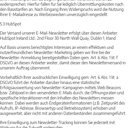
widersprechen. Hierfür fallen für Sie lediglich Übermittlungskosten nach
den Basistarifen an. Nach Eingang Ihres Widerspruchs wird die Nutzung
Ihrer E-Mailadresse zu Werbezwecken unverzüglich eingestellt.
5.3
HubSpot
Der Versand unserer E-Mail-Newsletter erfolgt über diesen Anbieter:
HubSpot Ireland Ltd., 2nd Floor 30 North Wall Quay, Dublin 1, Irland
Auf Basis unseres berechtigten Interesses an einem effektiven und
nutzerfreundlichen Newsletter-Marketing geben wir Ihre bei der
Newsletter-Anmeldung bereitgestellten Daten gem. Art. 6 Abs. 1 lit. f
DSGVO an diesen Anbieter weiter, damit dieser den Newsletterversand in
unserem Auftrag übernimmt.
Vorbehaltlich Ihrer ausdrücklichen Einwilligung gem. Art. 6 Abs. 1 lit. a
DSGVO führt der Anbieter darüber hinaus eine statistische
Erfolgsauswertung von Newsletter-Kampagnen mittels Web Beacons
bzw. Zählpixel in den versendeten E-Mails durch, die Öffnungsraten und
spezifische Interaktionen mit den Inhalten des Newsletters messen
können. Dabei werden auch Endgeräteinformationen (z.B. Zeitpunkt des
Aufrufs, IP-Adresse, Browsertyp und Betriebssystem) erhoben und
ausgewertet, aber nicht mit anderen Datenbeständen zusammengeführt.
Ihre Einwilligung zum Newsletter-Tracking können Sie jederzeit mit
Wirkung für die Zukunft widerrufen.