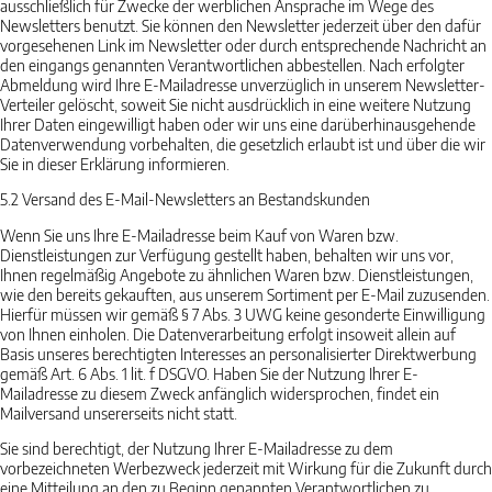
ausschließlich für Zwecke der werblichen Ansprache im Wege des
Newsletters benutzt. Sie können den Newsletter jederzeit über den dafür
vorgesehenen Link im Newsletter oder durch entsprechende Nachricht an
den eingangs genannten Verantwortlichen abbestellen. Nach erfolgter
Abmeldung wird Ihre E-Mailadresse unverzüglich in unserem Newsletter-
Verteiler gelöscht, soweit Sie nicht ausdrücklich in eine weitere Nutzung
Ihrer Daten eingewilligt haben oder wir uns eine darüberhinausgehende
Datenverwendung vorbehalten, die gesetzlich erlaubt ist und über die wir
Sie in dieser Erklärung informieren.
5.2
Versand des E-Mail-Newsletters an Bestandskunden
Wenn Sie uns Ihre E-Mailadresse beim Kauf von Waren bzw.
Dienstleistungen zur Verfügung gestellt haben, behalten wir uns vor,
Ihnen regelmäßig Angebote zu ähnlichen Waren bzw. Dienstleistungen,
wie den bereits gekauften, aus unserem Sortiment per E-Mail zuzusenden.
Hierfür müssen wir gemäß § 7 Abs. 3 UWG keine gesonderte Einwilligung
von Ihnen einholen. Die Datenverarbeitung erfolgt insoweit allein auf
Basis unseres berechtigten Interesses an personalisierter Direktwerbung
gemäß Art. 6 Abs. 1 lit. f DSGVO. Haben Sie der Nutzung Ihrer E-
Mailadresse zu diesem Zweck anfänglich widersprochen, findet ein
Mailversand unsererseits nicht statt.
Sie sind berechtigt, der Nutzung Ihrer E-Mailadresse zu dem
vorbezeichneten Werbezweck jederzeit mit Wirkung für die Zukunft durch
eine Mitteilung an den zu Beginn genannten Verantwortlichen zu