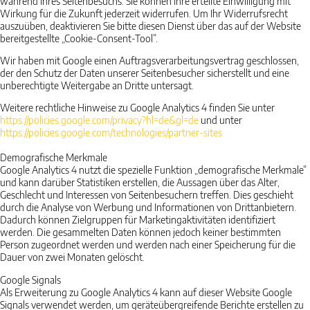
während Ihres Seitenbesuchs. Sie können Ihre erteilte Einwilligung mit
Wirkung für die Zukunft jederzeit widerrufen. Um Ihr Widerrufsrecht
auszuüben, deaktivieren Sie bitte diesen Dienst über das auf der Website
bereitgestellte „Cookie-Consent-Tool“.
Wir haben mit Google einen Auftragsverarbeitungsvertrag geschlossen,
der den Schutz der Daten unserer Seitenbesucher sicherstellt und eine
unberechtigte Weitergabe an Dritte untersagt.
Weitere rechtliche Hinweise zu Google Analytics 4 finden Sie unter
https://policies.google.com
/privacy
?hl=de
&gl=de
und unter
https://policies.google.com
/technologies
/partner-sites
Demografische Merkmale
Google Analytics 4 nutzt die spezielle Funktion „demografische Merkmale“
und kann darüber Statistiken erstellen, die Aussagen über das Alter,
Geschlecht und Interessen von Seitenbesuchern treffen. Dies geschieht
durch die Analyse von Werbung und Informationen von Drittanbietern.
Dadurch können Zielgruppen für Marketingaktivitäten identifiziert
werden. Die gesammelten Daten können jedoch keiner bestimmten
Person zugeordnet werden und werden nach einer Speicherung für die
Dauer von zwei Monaten gelöscht.
Google Signals
Als Erweiterung zu Google Analytics 4 kann auf dieser Website Google
Signals verwendet werden, um geräteübergreifende Berichte erstellen zu