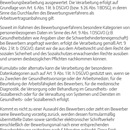
Bewerbungsbearbeitung ausgewertet. Die Verarbeitung erfolgt auf
Grundlage von Art. 6 Abs. 1 lit. b DSGVO (bzw. § 26 Abs. 1 BDSG), in deren
Sinne das Durchlaufen des Bewerbungsverfahrens als
Arbeitsvertragsanbahnung gilt.
Soweit im Rahmen des Bewerbungsverfahrens besondere Kategorien von
personenbezogenen Daten im Sinne des Art. 9 Abs. 1 DSGVO (z.B.
Gesundheitsdaten wie Angaben über die Schwerbehinderteneigenschaft)
bei Bewerbern angefragt werden, erfolgt die Verarbeitung gemäß Art. 9
Abs. 2 lit. b. DSGVO, damit wir die aus dem Arbeitsrecht und dem Recht der
sozialen Sicherheit und des Sozialschutzes erwachsenden Rechte ausüben
und unseren diesbezüglichen Pflichten nachkommen können.
Kumulativ oder alternativ kann die Verarbeitung der besonderen
Datenkategorien auch auf Art. 9 Abs. 1 lit. h DSGVO gestützt sein, wenn sie
zu Zwecken der Gesundheitsvorsorge oder der Arbeitsmedizin, für die
Beurteilung der Arbeitsfähigkeit des Bewerbers, für die medizinische
Diagnostik, die Versorgung oder Behandlung im Gesundheits- oder
Sozialbereich oder für die Verwaltung von Systemen und Diensten im
Gesundheits- oder Sozialbereich erfolgt.
Kommt es nicht zu einer Auswahl des Bewerbers oder zieht ein Bewerber
seine Bewerbung vorzeitig zurück, werden dessen formularmäßig
übermittelte Daten sowie sämtlicher elektronischer Schriftverkehr
einschließlich der Bewerbungsmail nach einer entsprechenden
Benachrichtigung spätestens nach 6 Monaten gelöscht. Diese Frist