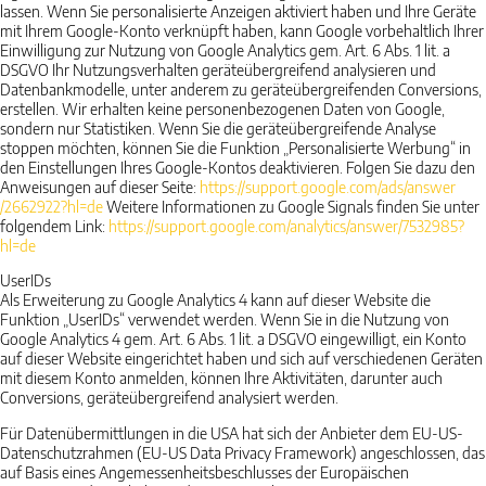
lassen. Wenn Sie personalisierte Anzeigen aktiviert haben und Ihre Geräte
mit Ihrem Google-Konto verknüpft haben, kann Google vorbehaltlich Ihrer
Einwilligung zur Nutzung von Google Analytics gem. Art. 6 Abs. 1 lit. a
DSGVO Ihr Nutzungsverhalten geräteübergreifend analysieren und
Datenbankmodelle, unter anderem zu geräteübergreifenden Conversions,
erstellen. Wir erhalten keine personenbezogenen Daten von Google,
sondern nur Statistiken. Wenn Sie die geräteübergreifende Analyse
stoppen möchten, können Sie die Funktion „Personalisierte Werbung“ in
den Einstellungen Ihres Google-Kontos deaktivieren. Folgen Sie dazu den
Anweisungen auf dieser Seite:
https://support.google.com
/ads
/answer
/2662922
?hl=de
Weitere Informationen zu Google Signals finden Sie unter
folgendem Link:
https://support.google.com
/analytics
/answer
/7532985
?
hl=de
UserIDs
Als Erweiterung zu Google Analytics 4 kann auf dieser Website die
Funktion „UserIDs“ verwendet werden. Wenn Sie in die Nutzung von
Google Analytics 4 gem. Art. 6 Abs. 1 lit. a DSGVO eingewilligt, ein Konto
auf dieser Website eingerichtet haben und sich auf verschiedenen Geräten
mit diesem Konto anmelden, können Ihre Aktivitäten, darunter auch
Conversions, geräteübergreifend analysiert werden.
Für Datenübermittlungen in die USA hat sich der Anbieter dem EU-US-
Datenschutzrahmen (EU-US Data Privacy Framework) angeschlossen, das
auf Basis eines Angemessenheitsbeschlusses der Europäischen