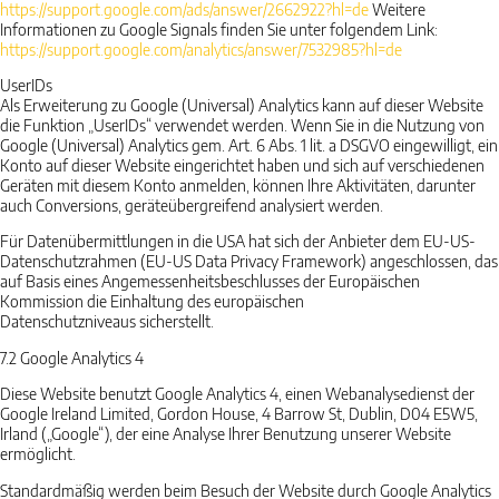
https://support.google.com
/ads
/answer
/2662922
?hl=de
Weitere
Informationen zu Google Signals finden Sie unter folgendem Link:
https://support.google.com
/analytics
/answer
/7532985
?hl=de
UserIDs
Als Erweiterung zu Google (Universal) Analytics kann auf dieser Website
die Funktion „UserIDs“ verwendet werden. Wenn Sie in die Nutzung von
Google (Universal) Analytics gem. Art. 6 Abs. 1 lit. a DSGVO eingewilligt, ein
Konto auf dieser Website eingerichtet haben und sich auf verschiedenen
Geräten mit diesem Konto anmelden, können Ihre Aktivitäten, darunter
auch Conversions, geräteübergreifend analysiert werden.
Für Datenübermittlungen in die USA hat sich der Anbieter dem EU-US-
Datenschutzrahmen (EU-US Data Privacy Framework) angeschlossen, das
auf Basis eines Angemessenheitsbeschlusses der Europäischen
Kommission die Einhaltung des europäischen
Datenschutzniveaus sicherstellt.
7.2
Google Analytics 4
Diese Website benutzt Google Analytics 4, einen Webanalysedienst der
Google Ireland Limited, Gordon House, 4 Barrow St, Dublin, D04 E5W5,
Irland („Google“), der eine Analyse Ihrer Benutzung unserer Website
ermöglicht.
Standardmäßig werden beim Besuch der Website durch Google Analytics