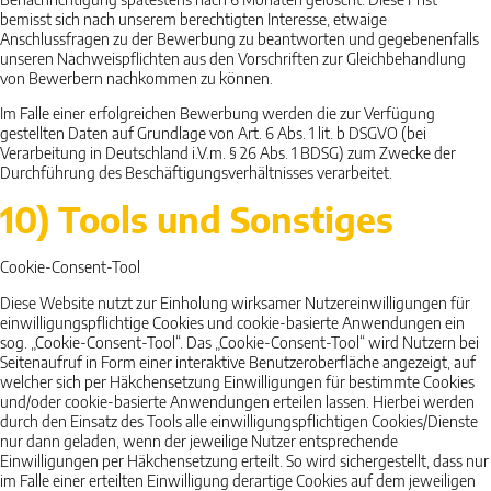
bemisst sich nach unserem berechtigten Interesse, etwaige
Anschlussfragen zu der Bewerbung zu beantworten und gegebenenfalls
unseren Nachweispflichten aus den Vorschriften zur Gleichbehandlung
von Bewerbern nachkommen zu können.
Im Falle einer erfolgreichen Bewerbung werden die zur Verfügung
gestellten Daten auf Grundlage von Art. 6 Abs. 1 lit. b DSGVO (bei
Verarbeitung in Deutschland i.V.m. § 26 Abs. 1 BDSG) zum Zwecke der
Durchführung des Beschäftigungsverhältnisses verarbeitet.
10) Tools und Sonstiges
Cookie-Consent-Tool
Diese Website nutzt zur Einholung wirksamer Nutzereinwilligungen für
einwilligungspflichtige Cookies und cookie-basierte Anwendungen ein
sog. „Cookie-Consent-Tool“. Das „Cookie-Consent-Tool“ wird Nutzern bei
Seitenaufruf in Form einer interaktive Benutzeroberfläche angezeigt, auf
welcher sich per Häkchensetzung Einwilligungen für bestimmte Cookies
und/oder cookie-basierte Anwendungen erteilen lassen. Hierbei werden
durch den Einsatz des Tools alle einwilligungspflichtigen Cookies/Dienste
nur dann geladen, wenn der jeweilige Nutzer entsprechende
Einwilligungen per Häkchensetzung erteilt. So wird sichergestellt, dass nur
im Falle einer erteilten Einwilligung derartige Cookies auf dem jeweiligen