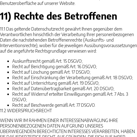
Benutzeroberfläche auf unserer Website.
11) Rechte des Betroffenen
11.1
Das geltende Datenschutzrecht gewährt Ihnen gegenüber dem
Verantwortlichen hinsichtlich der Verarbeitung Ihrer personenbezogenen
Daten die nachstehenden Betroffenenrechte (Auskunfts- und
Interventionsrechte), wobei für die jeweiligen Ausübungsvoraussetzungen
auf die angeführte Rechtsgrundlage verwiesen wird:
Auskunftsrecht gemäß Art. 15 DSGVO;
Recht auf Berichtigung gemäß Art. 16 DSGVO;
Recht auf Löschung gemäß Art. 17 DSGVO;
Recht auf Einschränkung der Verarbeitung gemäß Art. 18 DSGVO;
Recht auf Unterrichtung gemäß Art. 19 DSGVO;
Recht auf Datenübertragbarkeit gemäß Art. 20 DSGVO;
Recht auf Widerruf erteilter Einwilligungen gemäß Art. 7 Abs. 3
DSGVO;
Recht auf Beschwerde gemäß Art. 77 DSGVO.
11.2
WIDERSPRUCHSRECHT
WENN WIR IM RAHMEN EINER INTERESSENABWÄGUNG IHRE
PERSONENBEZOGENEN DATEN AUFGRUND UNSERES
ÜBERWIEGENDEN BERECHTIGTEN INTERESSES VERARBEITEN, HABEN
SIE DAS JEDERZEITIGE RECHT, AUS GRÜNDEN, DIE SICH AUS IHRER