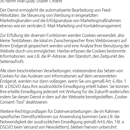
30 North Wall Quay, Dublin 1, Irland
Der Dienst ermöglicht die automatisierte Bearbeitung von Feed-
Aktivitäten, die Steuerung von Werbung in eingesetzten
Marketingkanälen und die Erfolgsanalyse von Marketingmaßnahmen
ebenso wie ein zentrales E-Mail-Marketing und Kontaktmanagement.
Zur Erfüllung der diversen Funktionen werden Cookies verwendet, also
kleine Textdateien, die lokal im Zwischenspeicher Ihres Webbrowsers auf
Ihrem Endgerät gespeichert werden und eine Analyse Ihrer Benutzung der
Website durch uns ermöglichen. Hierbei erfassen die Cookies bestimmte
Informationen, wie z.B. die IP-Adresse, den Standort, den Zeitpunkt des
Seitenaufrufs.
Alle oben beschriebenen Verarbeitungen, insbesondere das Setzen von
Cookies für das Auslesen von Informationen auf dem verwendeten
Endgerät, werden nur dann vollzogen, wenn Sie uns gemäß Art. 6 Abs. 1
lit. a DSGVO dazu Ihre ausdrückliche Einwilligung erteilt haben. Sie können
Ihre erteilte Einwilligung jederzeit mit Wirkung für die Zukunft widerrufen,
indem Sie diesen Dienst in dem auf der Webseite bereitgestellten „Cookie-
Consent-Tool“ deaktivieren.
Weitere Rechtsgrundlagen für Datenverarbeitungen, die im Rahmen
spezifischer Dienstfunktionen zur Anwendung kommen (wie z.B. die
Notwendigkeit der ausdrücklichen Einwilligung gemäß Art.6 Abs. 1 lit. a
DSGVO beim Versand von Newslettern), bleiben hiervon unberührt.