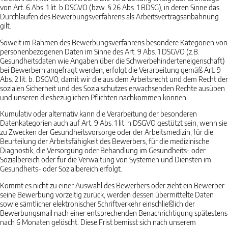
von Art. 6 Abs. 1 lit. b DSGVO (bzw. § 26 Abs. 1 BDSG), in deren Sinne das
Durchlaufen des Bewerbungsverfahrens als Arbeitsvertragsanbahnung
gilt.
Soweit im Rahmen des Bewerbungsverfahrens besondere Kategorien von
personenbezogenen Daten im Sinne des Art. 9 Abs. 1 DSGVO (z.B.
Gesundheitsdaten wie Angaben über die Schwerbehinderteneigenschaft)
bei Bewerbern angefragt werden, erfolgt die Verarbeitung gemäß Art. 9
Abs. 2 lit. b. DSGVO, damit wir die aus dem Arbeitsrecht und dem Recht der
sozialen Sicherheit und des Sozialschutzes erwachsenden Rechte ausüben
und unseren diesbezüglichen Pflichten nachkommen können.
Kumulativ oder alternativ kann die Verarbeitung der besonderen
Datenkategorien auch auf Art. 9 Abs. 1 lit. h DSGVO gestützt sein, wenn sie
zu Zwecken der Gesundheitsvorsorge oder der Arbeitsmedizin, für die
Beurteilung der Arbeitsfähigkeit des Bewerbers, für die medizinische
Diagnostik, die Versorgung oder Behandlung im Gesundheits- oder
Sozialbereich oder für die Verwaltung von Systemen und Diensten im
Gesundheits- oder Sozialbereich erfolgt.
Kommt es nicht zu einer Auswahl des Bewerbers oder zieht ein Bewerber
seine Bewerbung vorzeitig zurück, werden dessen übermittelte Daten
sowie sämtlicher elektronischer Schriftverkehr einschließlich der
Bewerbungsmail nach einer entsprechenden Benachrichtigung spätestens
nach 6 Monaten gelöscht. Diese Frist bemisst sich nach unserem