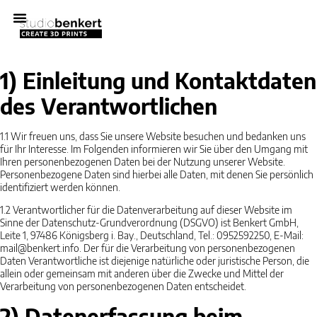
ABOUT US
3D PRINTING
1) Einleitung und Kontaktdaten
des Verantwortlichen
1.1
Wir freuen uns, dass Sie unsere Website besuchen und bedanken uns
für Ihr Interesse. Im Folgenden informieren wir Sie über den Umgang mit
Ihren personenbezogenen Daten bei der Nutzung unserer Website.
Personenbezogene Daten sind hierbei alle Daten, mit denen Sie persönlich
identifiziert werden können.
1.2
Verantwortlicher für die Datenverarbeitung auf dieser Website im
Sinne der Datenschutz-Grundverordnung (DSGVO) ist Benkert GmbH,
Leite 1, 97486 Königsberg i. Bay., Deutschland, Tel.: 0952592250, E-Mail:
mail@benkert.info. Der für die Verarbeitung von personenbezogenen
Daten Verantwortliche ist diejenige natürliche oder juristische Person, die
allein oder gemeinsam mit anderen über die Zwecke und Mittel der
Verarbeitung von personenbezogenen Daten entscheidet.
2) Datenerfassung beim