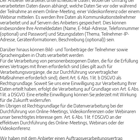
Der Anbieter verarbeitet unterschiedliche Daten, wobei der Umfang der
verarbeiteten Daten davon abhängt, welche Daten Sie vor oder während
der Teilnahme an einem Online-Meeting, einer Videokonferenz oder einem
Webinar mitteilen. Es werden Ihre Daten als Kommunikationsteilnehmer
verarbeitet und auf Servern des Anbieters gespeichert. Dies können
insbesondere Ihre Anmeldedaten (Name, E-Mail-Adresse, Telefonnummer
(optional) und Passwort) und Sitzungsdaten (Thema, Teilnehmer-IP-
Adresse, Geräteinformationen, Beschreibung (optional)) sein.
Darüber hinaus können Bild- und Tonbeiträge der Teilnehmer sowie
Spracheingaben in Chats verarbeitet werden.
Für die Verarbeitung von personenbezogenen Daten, die für die Erfüllung
eines Vertrages mit Ihnen erforderlich sind (dies gilt auch für
Verarbeitungsvorgänge, die zur Durchführung vorvertraglicher
Maßnahmen erforderlich sind), dient Art. 6 Abs. 1 lit. b DSGVO als
Rechtsgrundlage. Soweit Sie uns eine Einwilligung zur Verarbeitung Ihrer
Daten erteilt haben, erfolgt die Verarbeitung auf Grundlage von Art. 6 Abs.
1 lit. a DSGVO. Eine erteilte Einwilligung können Sie jederzeit mit Wirkung
für die Zukunft widerrufen.
Im Übrigen ist Rechtsgrundlage für die Datenverarbeitung bei der
Durchführung von Online-Meetings, Videokonferenzen oder Webinaren
unser berechtigtes Interesse gem. Art. 6 Abs. 1 lit. f DSGVO an der
effektiven Durchführung des Online-Meetings, Webinars oder der
Videokonferenz.
Wir haben mit dem Anbieter einen Auftragsverarbeitungsvertrag